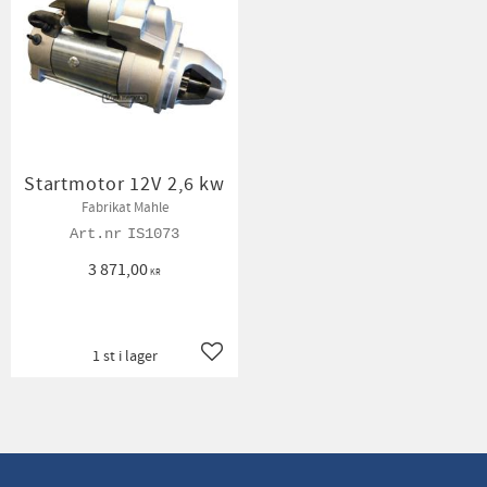
Startmotor 12V 2,6 kw
Fabrikat Mahle
IS1073
3 871,00
KR
1 st i lager
Lägg till i favoriter