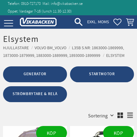
Telefon: 0910-727170
Mail:
info@vikabacken.se
Öppet: Vardagar 7-16 (lunch 11.30‑12.30)
Meny
FAVORIT
KUND
EXKL. MOMS
Elsystem
HJULLASTARE
VOLVO BM_VOLVO
L35B S.NR: 1863000-1869999,
1873000-1879999, 1883000-1889999, 1893000-1899999
ELSYSTEM
GENERATOR
STARTMOTOR
STRÖMBRYTARE & RELÄ
Välj sortering
V
KÖP
KÖP