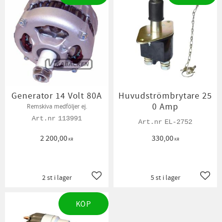
Generator 14 Volt 80A
Huvudströmbrytare 25
0 Amp
Remskiva medföljer ej.
113991
EL-2752
2 200,00
330,00
KR
KR
2 st i lager
5 st i lager
Lägg till i favoriter
Lägg t
KÖP