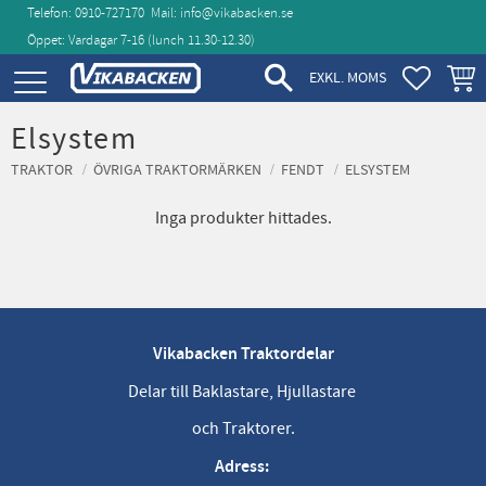
Telefon: 0910-727170
Mail:
info@vikabacken.se
Öppet: Vardagar 7-16 (lunch 11.30‑12.30)
Meny
FAVORIT
KUND
EXKL. MOMS
Elsystem
TRAKTOR
ÖVRIGA TRAKTORMÄRKEN
FENDT
ELSYSTEM
Inga produkter hittades.
Vikabacken Traktordelar
Delar till Baklastare, Hjullastare
och Traktorer.
Adress: