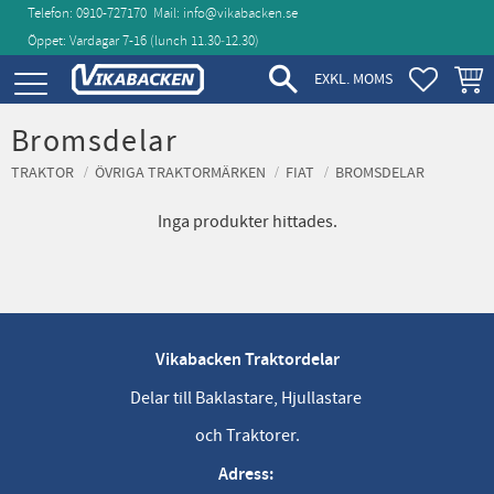
Telefon: 0910-727170
Mail:
info@vikabacken.se
Öppet: Vardagar 7-16 (lunch 11.30‑12.30)
Meny
FAVORIT
KUND
EXKL. MOMS
Bromsdelar
TRAKTOR
ÖVRIGA TRAKTORMÄRKEN
FIAT
BROMSDELAR
Inga produkter hittades.
Vikabacken Traktordelar
Delar till Baklastare, Hjullastare
och Traktorer.
Adress: