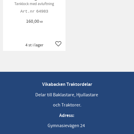
Tanklock med avluftning
64983
160,00
KR
4 st i lager
Lägg till i favoriter
Vikabacken Traktordelar
Delar till Baklastare, Hjullastare
och Traktorer.
Adress:
Gymnasievägen 24