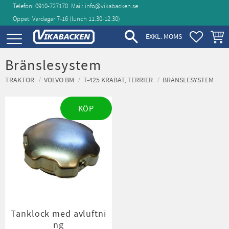
Telefon: 0910-727170
Mail:
info@vikabacken.se
Öppet: Vardagar 7-16 (lunch 11.30‑12.30)
Meny
FAVORIT
KUND
EXKL. MOMS
Bränslesystem
TRAKTOR
VOLVO BM
T-425 KRABAT, TERRIER
BRÄNSLESYSTEM
KÖP
Tanklock med avluftni
ng