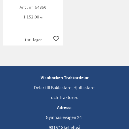
54850
1 152,00
KR
1 st i lager
Lägg till i favoriter
Vikabacken Traktordelar
Delar till Baklastare, Hjullastare
och Traktorer.
Adress:
Gymnasievägen 24
93157 Skellefteå