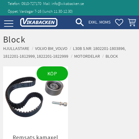
Telefon: 0910-727170
Mail:
info@vikabacken.se
Öppet: Vardagar 7-16 (lunch 11.30‑12.30)
Meny
FAVORIT
KUND
EXKL. MOMS
Block
HJULLASTARE
VOLVO BM_VOLVO
L30B S.NR: 1802201-1803896,
1812201-1812999, 1822201-1822999
MOTORDELAR
BLOCK
KÖP
Remsats kamaxel