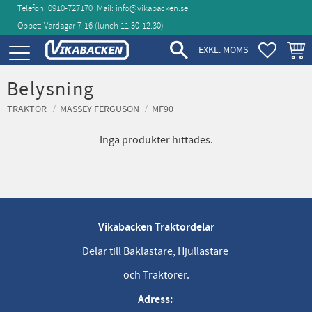
Telefon: 0910-727170
Mail:
info@vikabacken.se
Öppet: Vardagar 7-16 (lunch 11.30‑12.30)
Meny
FAVORIT
KUND
EXKL. MOMS
Belysning
TRAKTOR
MASSEY FERGUSON
MF90
Inga produkter hittades.
Vikabacken Traktordelar
Delar till Baklastare, Hjullastare
och Traktorer.
Adress: