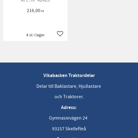
42425
216,00
KR
4 st i lager
Lägg till i favoriter
Vikabacken Traktordelar
Delar till Baklastare, Hjullastare
och Traktorer.
Adress:
Gymnasievägen 24
93157 Skellefteå