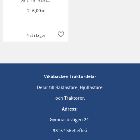
42425
216,00
KR
4 st i lager
Lägg till i favoriter
Vikabacken Traktordelar
Delar till Baklastare, Hjullastare
och Traktorer.
Adress:
Gymnasievägen 24
93157 Skellefteå