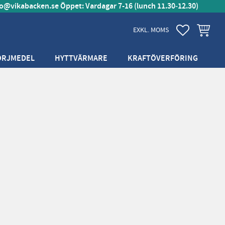
fo@vikabacken.se
Öppet: Vardagar 7-16 (lunch 11.30‑12.30)
FAVORITER
KUNDVA
EXKL. MOMS
ÖRJMEDEL
HYTTVÄRMARE
KRAFTÖVERFÖRING