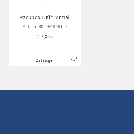
Packbox Differential
BM-7019991-1
212,00
KR
2 st i lager
Lägg till i favoriter