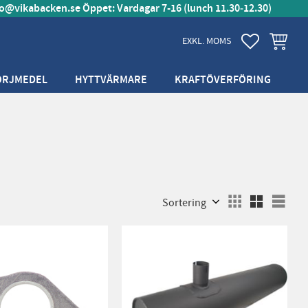
fo@vikabacken.se
Öppet: Vardagar 7-16 (lunch 11.30‑12.30)
FAVORITER
KUNDVA
EXKL. MOMS
ÖRJMEDEL
HYTTVÄRMARE
KRAFTÖVERFÖRING
Välj sortering
Välj