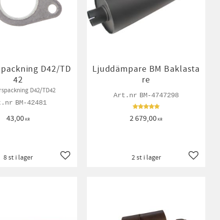
spackning D42/TD
Ljuddämpare BM Baklasta
42
re
rspackning D42/TD42
BM-4747298
BM-42481
43,00
2 679,00
KR
KR
8 st i lager
2 st i lager
Lägg till i favoriter
Lägg till