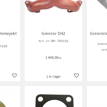
ammejekt
Grenrör D42
Grenrör
BM-785418
Grenrö
7299
1 440,00
KR
1 st i lager
Lägg till i favoriter
Lägg till i favoriter