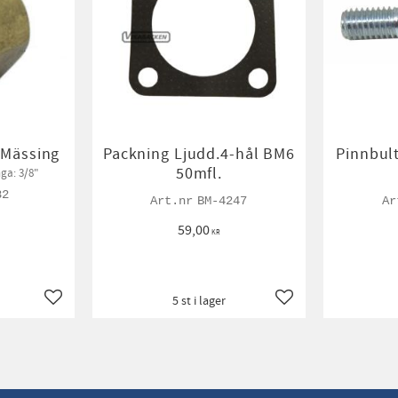
 Mässing
Packning Ljudd.4-hål BM6
Pinnbul
50mfl.
nga: 3/8"
82
BM-4247
59,00
KR
5 st i lager
Lägg till i favoriter
Lägg till i favoriter