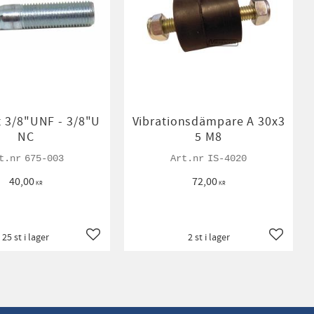
t 3/8"UNF - 3/8"U
Vibrationsdämpare A 30x3
NC
5 M8
675-003
IS-4020
40,00
72,00
KR
KR
25 st i lager
2 st i lager
Lägg till i favoriter
Lägg till