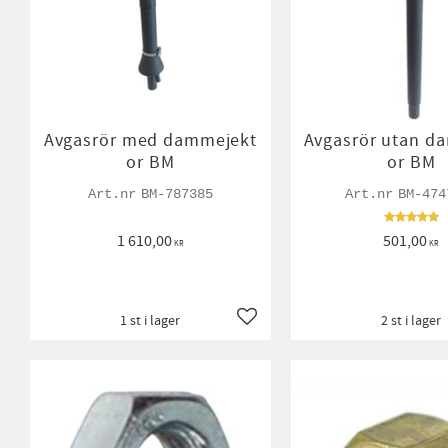
Avgasrör med dammejekt
Avgasrör utan d
or BM
or BM
BM-787385
BM-474
1 610,00
501,00
KR
KR
1 st i lager
2 st i lager
Lägg till i favoriter