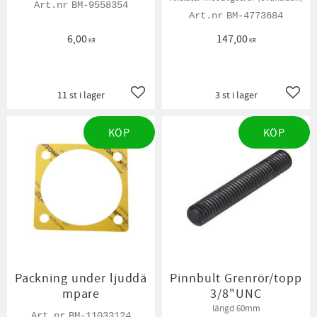
BM-9558354
BM-4773684
6,00
147,00
KR
KR
11 st i lager
3 st i lager
Lägg till i favoriter
Lägg t
KÖP
KÖP
Packning under ljuddä
Pinnbult Grenrör/topp
mpare
3/8"UNC
längd 60mm
BM-11033124