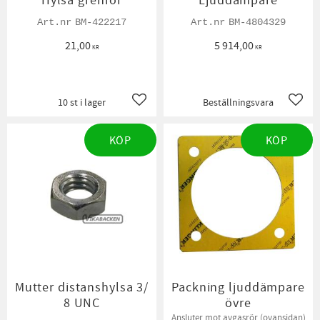
Hylsa grenrör
Ljuddämpare
BM-422217
BM-4804329
21,00
5 914,00
KR
KR
10 st i lager
Beställningsvara
Lägg till i favoriter
Lägg t
KÖP
KÖP
Mutter distanshylsa 3/
Packning ljuddämpare
8 UNC
övre
Ansluter mot avgasrör (ovansidan)