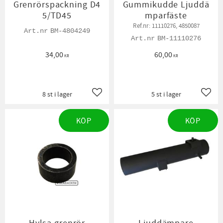
Grenrörspackning D4
Gummikudde Ljuddä
5/TD45
mparfäste
Ref.nr: 11110276, 4850087
BM-4804249
BM-11110276
34,00
60,00
KR
KR
8 st i lager
5 st i lager
Lägg till i favoriter
Lägg t
KÖP
KÖP