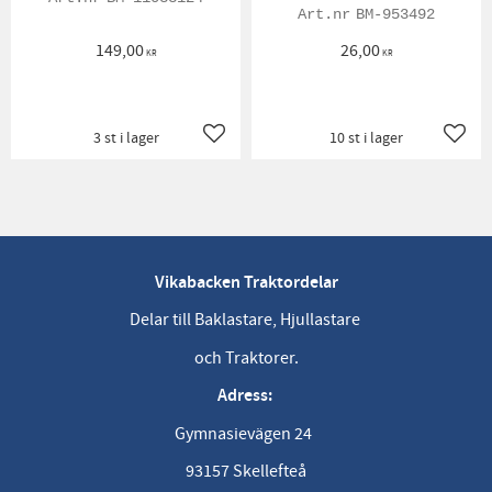
BM-953492
149,00
26,00
KR
KR
3 st i lager
10 st i lager
Lägg till i favoriter
Lägg t
Vikabacken Traktordelar
Delar till Baklastare, Hjullastare
och Traktorer.
Adress:
Gymnasievägen 24
93157 Skellefteå