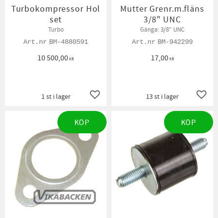
Turbokompressor Hol
Mutter Grenr.m.fläns
set
3/8" UNC
Turbo
Gänga: 3/8" UNC
BM-4880591
BM-942299
10 500,00
17,00
KR
KR
1 st i lager
13 st i lager
Lägg till i favoriter
Lägg t
KÖP
KÖP