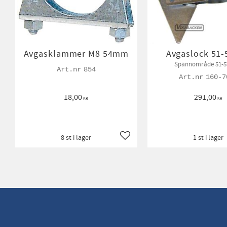
Avgasklammer M8 54mm
Avgaslock 51
Spännområde 51-
854
160-7
18,00
291,00
KR
KR
8 st i lager
1 st i lager
Lägg till i favoriter