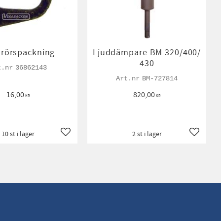
rörspackning
Ljuddämpare BM 320/400/
430
36862143
BM-727814
16,00
820,00
KR
KR
10 st i lager
2 st i lager
Lägg till i favoriter
Lägg till