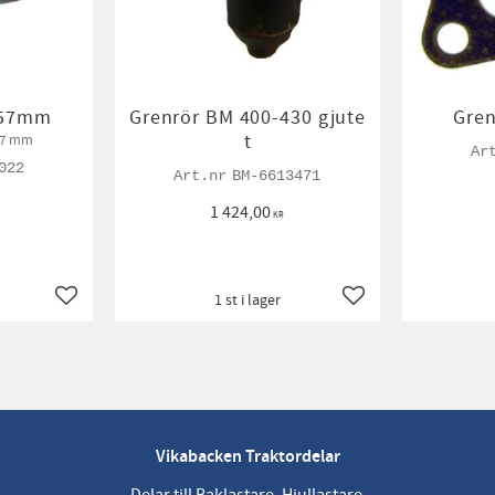
-57mm
Grenrör BM 400-430 gjute
Gren
t
57 mm
022
BM-6613471
1 424,00
KR
1 st i lager
Lägg till i favoriter
Lägg till i favoriter
Vikabacken Traktordelar
Delar till Baklastare, Hjullastare