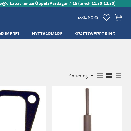
fo@vikabacken.se
Öppet: Vardagar 7-16 (lunch 11.30‑12.30)
FAVORITER
KUNDVA
EXKL. MOMS
ÖRJMEDEL
HYTTVÄRMARE
KRAFTÖVERFÖRING
Välj sortering
Välj