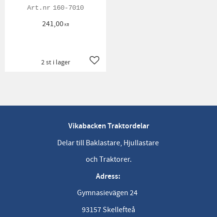
160-7010
241,00
KR
2 st i lager
Lägg till i favoriter
Vikabacken Traktordelar
Delar till Baklastare, Hjullastare
och Traktorer.
Adress:
Gymnasievägen 24
93157 Skellefteå