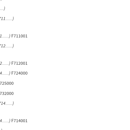
...)
11......)
......)
F711001
12......)
......)
F712001
......)
F724000
725000
732000
14......)
......)
F714001