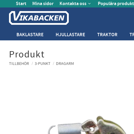
Start
Mina sidor
Kontakta oss
Populära produkt
BAKLASTARE
HJULLASTARE
TRAKTOR
T
Produkt
TILLBEHÖR
3-PUNKT
DRAGARM