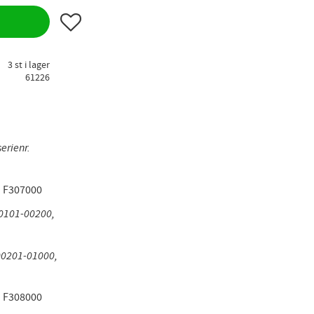
Lägg till i favoriter
3 st i lager
61226
serienr.
)
F307000
00101-00200,
/00201-01000,
)
F308000