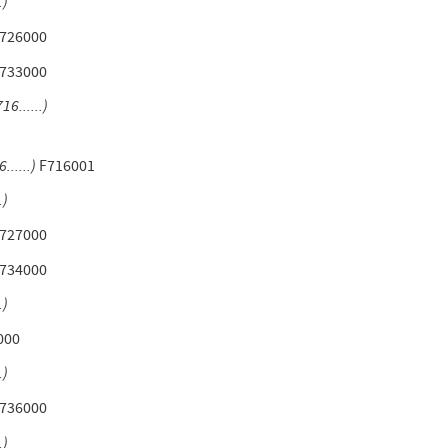
.)
726000
733000
16......)
......)
F716001
.)
727000
734000
.)
000
.)
736000
.)