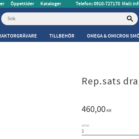
er
Öppettider
Kataloger
Telefon: 0910-727170
Mail:
in
RAKTORGRÄVARE
TILLBEHÖR
OMEGA & OMICRON SM
Rep.sats dr
460,00
KR
Antal