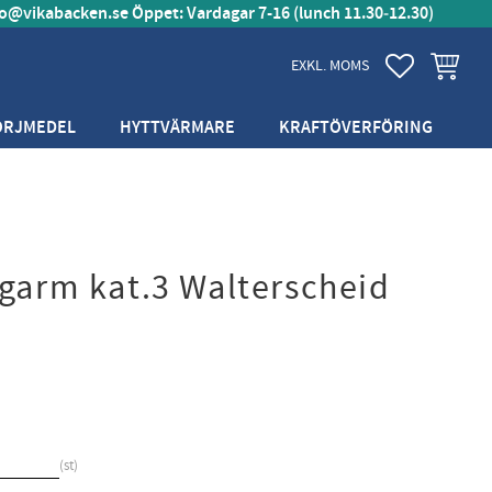
fo@vikabacken.se
Öppet: Vardagar 7-16 (lunch 11.30‑12.30)
FAVORITER
KUNDVA
EXKL. MOMS
ÖRJMEDEL
HYTTVÄRMARE
KRAFTÖVERFÖRING
agarm kat.3 Walterscheid
st