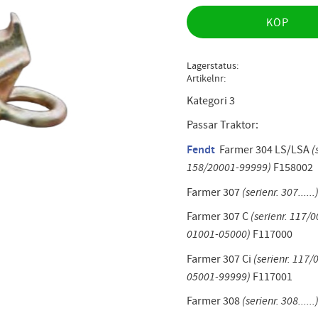
KÖP
Lagerstatus
Artikelnr
Kategori 3
Passar Traktor:
Fendt
Farmer 304 LS/LSA
(
158/20001-99999)
F158002
Farmer 307
(serienr. 307......
Farmer 307 C
(serienr. 117/
01001-05000)
F117000
Farmer 307 Ci
(serienr. 117
05001-99999)
F117001
Farmer 308
(serienr. 308......