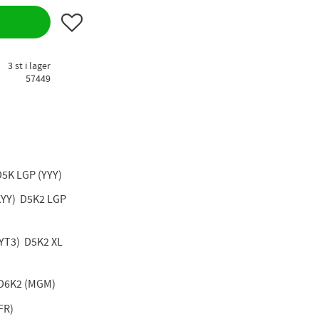
Lägg till i favoriter
3 st i lager
57449
D5K LGP (YYY)
YY) D5K2 LGP
YT3) D5K2 XL
 D6K2 (MGM)
FR)