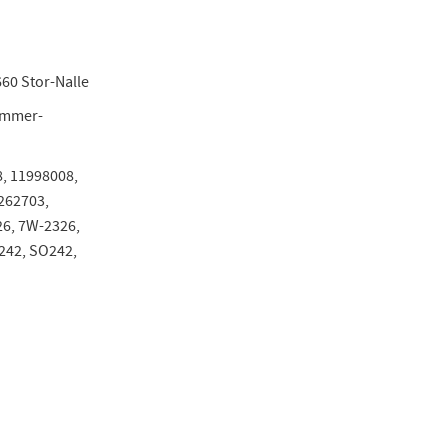
60 Stor-Nalle
immer-
8, 11998008,
262703,
6, 7W-2326,
242, SO242,