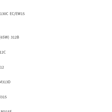
130C EC/EW15
 (6SW) 312B
312C
312
 M313D
M315
 M315F