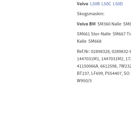
Volvo
L50B
L50C
L50D
Skogsmaskin:
Volvo BM
SM360 Nalle SM6
SM661 Stor-Nalle SM667 T
Kalle SM668
Ref.Nr: 02898328, 0289832-
1447031M1, 1447031M2, 17
41150066A, 6612598, 7W232
BT237, LF699, P554407, SO 
W950/5