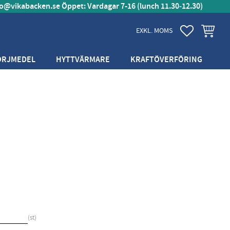
fo@vikabacken.se
Öppet: Vardagar 7-16 (lunch 11.30‑12.30)
FAVORITER
KUNDVA
EXKL. MOMS
ÖRJMEDEL
HYTTVÄRMARE
KRAFTÖVERFÖRING
st