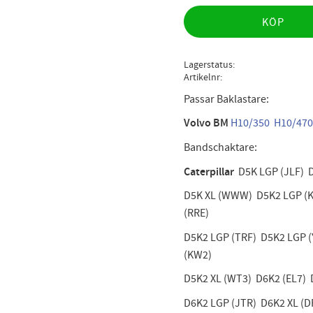
KÖP
Lagerstatus
Artikelnr
Passar Baklastare:
Volvo BM
H10/350
H10/470
Bandschaktare:
Caterpillar
D5K LGP (JLF) 
D5K XL (WWW) D5K2 LGP (K
(RRE)
D5K2 LGP (TRF) D5K2 LGP (
(KW2)
D5K2 XL (WT3) D6K2 (EL7)
D6K2 LGP (JTR) D6K2 XL (D