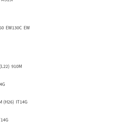
160 EW130C EW
 (L22) 910M
14G
M (H26) IT14G
T14G