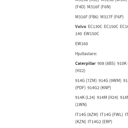
(F4D) M316F (F6N)
M316F (FB6) M317F (F6P)
Volvo
EC130C EC150C EC
140 EW150C
EW160
Hjullastare:
Caterpillar
908 (8BS) 910K
(H22)
914G (7ZM) 914G (9WM) 9
(PDF) 914G2 (KNP)
914K (L24) 914M (H24) 918
(1WN)
IT14G (8ZM) IT14G (FWL) I
(KZN) IT14G2 (ERP)