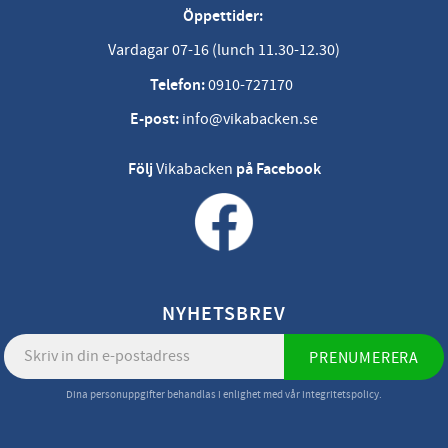
Öppettider:
Vardagar 07-16 (lunch 11.30-12.30)
Telefon:
0910-727170
E-post:
info@vikabacken.se
Följ
Vikabacken
på Facebook
NYHETSBREV
PRENUMERERA
Dina personuppgifter behandlas i enlighet med vår
integritetspolicy
.