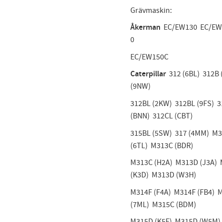
Grävmaskin:
Åkerman
EC/EW130 EC/EW
0
EC/EW150C
Caterpillar
312 (6BL) 312B
(9NW)
312BL (2KW) 312BL (9FS) 
(BNN) 312CL (CBT)
315BL (5SW) 317 (4MM) M
(6TL) M313C (BDR)
M313C (H2A) M313D (J3A)
(K3D) M313D (W3H)
M314F (F4A) M314F (FB4) 
(7ML) M315C (BDM)
M315D (K5E) M315D (W5M)