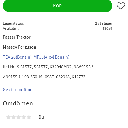
Lägg ti
KÖP
Lagerstatus
2 st i lager
Artikelnr
43059
Passar Traktor:
Massey Ferguson
TEA 20(Bensin)
MF35(4-cyl Bensin)
Ref.Nr: S.61577, S61577, 632948M92, NAA9155B,
ZN9155B, 103-350, MF0987, 632948, 642773
Ge ett omdöme!
Omdömen
Du