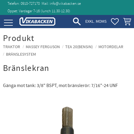
Telefon: 0910-727170
Mail:
info@vikabacken.se
Öppet: Vardagar 7-16 (lunch 11.30‑12.30)
Meny
FAVORIT
KUND
EXKL. MOMS
Produkt
TRAKTOR
MASSEY FERGUSON
TEA 20(BENSIN)
MOTORDELAR
BRÄNSLESYSTEM
Bränslekran
Gänga mot tank: 3/8" BSPT, mot bränslerör: 7/16"-24 UNF